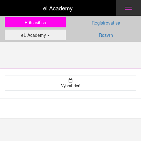
el Academy
Toggl
naviga
Prihlásiť sa
Registrovať sa
eL Academy
Rozvrh
Vybrať deň