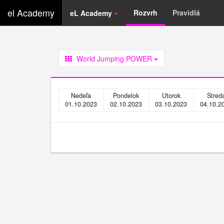
el Academy
Rozvrh
Pravidlá
eL Academy
World Jumping POWER
Nedeľa
Pondelok
Utorok
Stred
01.10.2023
02.10.2023
03.10.2023
04.10.2