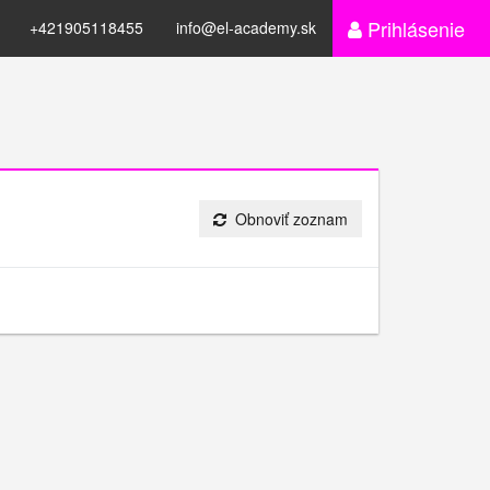
Prihlásenie
+421905118455
info@el-academy.sk
Obnoviť zoznam