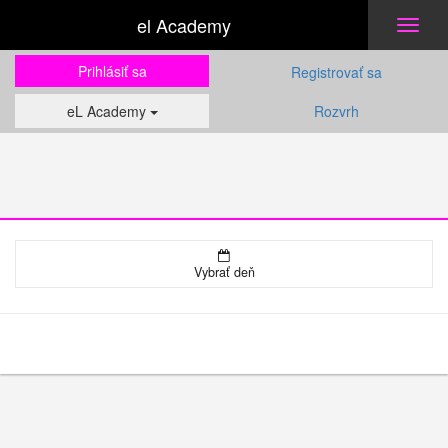
el Academy
Toggl
naviga
Prihlásiť sa
Registrovať sa
eL Academy
Rozvrh
Vybrať deň