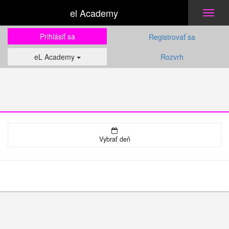
el Academy
Toggl
naviga
Prihlásiť sa
Registrovať sa
eL Academy
Rozvrh
Vybrať deň