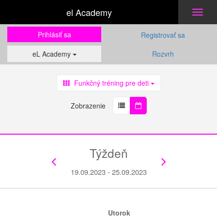
el Academy
Toggl
naviga
Prihlásiť sa
Registrovať sa
eL Academy
Rozvrh
Funkčný tréning pre deti
Zobrazenie
Týždeň
19.09.2023 - 25.09.2023
Utorok