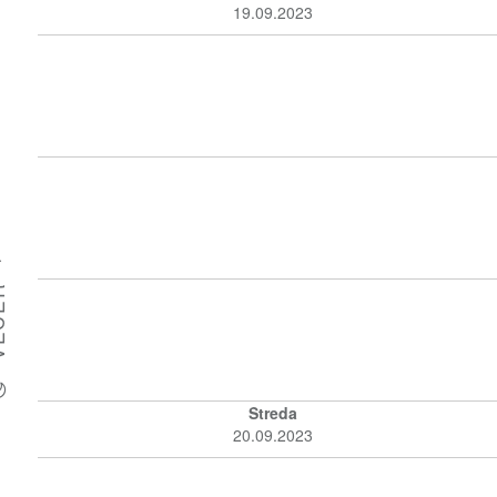
19.09.2023
O
D
ER
Streda
20.09.2023