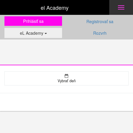
el Academy
Toggl
naviga
Prihlásiť sa
Registrovať sa
eL Academy
Rozvrh
Vybrať deň