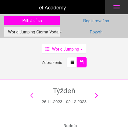
el Academy
Toggl
naviga
Prihlásiť sa
Registrovať sa
World Jumping Čierna Voda
Rozvrh
World Jumping
Zobrazenie
Týždeň
26.11.2023 - 02.12.2023
Nedeľa