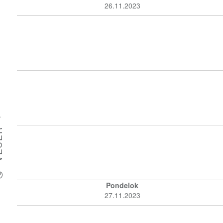
26.11.2023
O
D
ER
Pondelok
27.11.2023