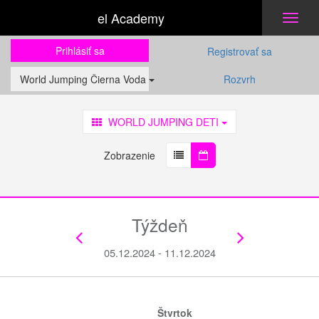
el Academy
Toggl
naviga
Prihlásiť sa
Registrovať sa
World Jumping Čierna Voda
Rozvrh
WORLD JUMPING DETI
Zobrazenie
Týždeň
05.12.2024 - 11.12.2024
Štvrtok