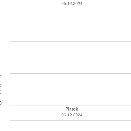
05.12.2024
O
D
ER
Piatok
06.12.2024