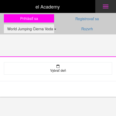
el Academy
Toggl
naviga
Prihlásiť sa
Registrovať sa
World Jumping Čierna Voda
Rozvrh
Vybrať deň